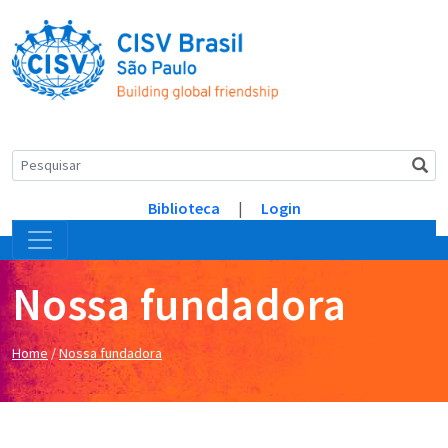
Biblioteca
|
Login
Nossa fundadora
Home
/
Nossa fundadora